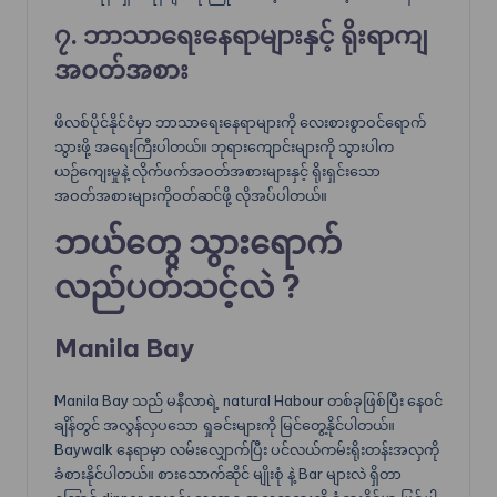
၇. ဘာသာရေးနေရာများနှင့် ရိုးရာကျ
အဝတ်အစား
ဖိလစ်ပိုင်နိုင်ငံမှာ ဘာသာရေးနေရာများကို လေးစားစွာဝင်ရောက်
သွားဖို့ အရေးကြီးပါတယ်။ ဘုရားကျောင်းများကို သွားပါက
ယဉ်ကျေးမှုနဲ့ လိုက်ဖက်အဝတ်အစားများနှင့် ရိုးရှင်းသော
အဝတ်အစားများကိုဝတ်ဆင်ဖို့ လိုအပ်ပါတယ်။
ဘယ်တွေ သွားရောက်
လည်ပတ်သင့်လဲ ?
Manila Bay
Manila Bay သည် မနီလာရဲ့ natural Habour တစ်ခုဖြစ်ပြီး နေဝင်
ချိန်တွင် အလွန်လှပသော ရှုခင်းများကို မြင်တွေ့နိုင်ပါတယ်။
Baywalk နေရာမှာ လမ်းလျှောက်ပြီး ပင်လယ်ကမ်းရိုးတန်းအလှကို
ခံစားနိုင်ပါတယ်။ စားသောက်ဆိုင် မျိုးစုံ နဲ့ Bar များလဲ ရှိတာ