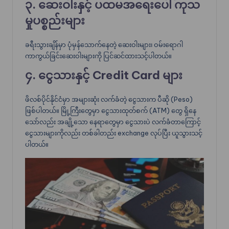
၃. ဆေးဝါးနှင့် ပထမအရေးပေါ် ကုသ
မှုပစ္စည်းများ
ခရီးသွားချိန်မှာ ပုံမှန်သောက်နေတဲ့ ဆေးဝါးများ၊ ဝမ်းရောဂါ
ကာကွယ်ခြင်းဆေးဝါးများကို ပြင်ဆင်ထားသင့်ပါတယ်။
၄. ငွေသားနှင့် Credit Card များ
ဖိလစ်ပိုင်နိုင်ငံမှာ အများဆုံး လက်ခံတဲ့ ငွေသားက ပီဆို (Peso)
ဖြစ်ပါတယ်။ မြို့ကြီးတွေမှာ ငွေသားထုတ်စက် (ATM) တွေ ရှိနေ
သော်လည်း အချို့သော နေရာတွေမှာ ငွေသားပဲ လက်ခံတာကြောင့်
ငွေသားများကိုလည်း တစ်ခါတည်း exchange လုပ်ပြီး ယူသွားသင့်
ပါတယ်။