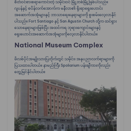
စိတ်ဝင်စားစရာကောင်းတဲ့ သမိုင်းဝင် မြို့တစ်မြို့ဖြစ်ပါသည်။
ဂျပန်နှင့် စပိန်လက်အောက်က မနီလာ၏ ရိုးရာရှေးဟောင်း
အဆောက်အအုံများနှင့် ဘာသာရေးနေရာများကို စူးစမ်းလေ့လာနိုင်
ပါသည်။ Fort Santiago နှင့် San Agustin Church တို့က ထင်ရှား
သောနေရာများဖြစ်ပြီး အထင်ကရ ဘုရားကျောင်းများနှင့်
ရှေးဟောင်းအဆောက်အအုံများကိုလေ့လာနိုင်ပါတယ်။
National Museum Complex
ဖိလစ်ပိုင်အမျိုးသားပြတိုက်တွင် သမိုင်း၊ အနုပညာလက်ရာများကို
ပြသထားပါတယ်။ နာမည်ကြီး Spoliarium ပန်းချီကားကိုလည်း
တွေ့မြင်နိုင်ပါတယ်။