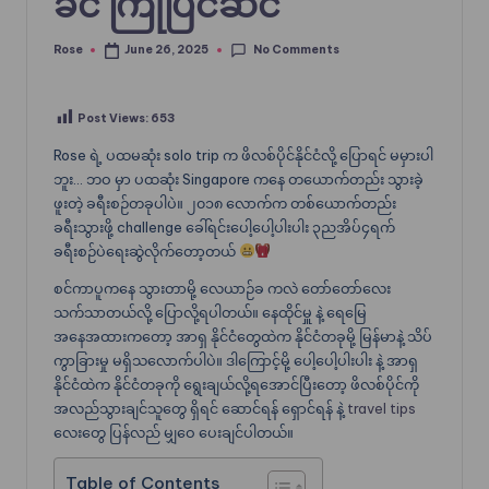
ခင် ကြိုပြင်ဆင်
No Comments
Rose
June 26, 2025
Posted
by
Post Views:
653
Rose ရဲ့ ပထမဆုံး solo trip က ဖိလစ်ပိုင်နိုင်ငံလို့ ပြောရင် မမှားပါ
ဘူး… ဘဝ မှာ ပထဆုံး Singapore ကနေ တယောက်တည်း သွားခဲ့
ဖူးတဲ့ ခရီးစဉ်တခုပါပဲ။ ၂၀၁၈ လောက်က တစ်ယောက်တည်း
ခရီးသွားဖို့ challenge ခေါ်ရင်းပေါ့ပေါ့ပါးပါး ၃ညအိပ်၄ရက်
ခရီးစဉ်ပဲရေးဆွဲလိုက်တော့တယ်
စင်ကာပူကနေ သွားတာမို့ လေယာဉ်ခ ကလဲ တော်တော်လေး
သက်သာတယ်လို့ ပြောလို့ရပါတယ်။ နေထိုင်မှူ နဲ့ ရေမြေ
အနေအထားကတော့ အာရှ နိုင်ငံတွေထဲက နိုင်ငံတခုမို့ မြန်မာနဲ့ သိပ်
ကွာခြားမှု မရှိသလောက်ပါပဲ။ ဒါကြောင့်မို့ ပေါ့ပေါ့ပါးပါး နဲ့ အာရှ
နိုင်ငံထဲက နိုင်ငံတခုကို ရွေးချယ်လို့ရအောင်ပြီးတော့ ဖိလစ်ပိုင်ကို
အလည်သွားချင်သူတွေ ရှိရင် ဆောင်ရန် ရှောင်ရန် နဲ့
travel tips
လေးတွေ ပြန်လည် မျှဝေ ပေးချင်ပါတယ်။
Table of Contents