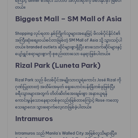
ကြောင့် dinner စားရင်း သဘာဝ အလှတရားကို ခံစားနိုင်မှာ ဖြစ်ပါ
တယ်။
Biggest Mall – SM Mall of Asia
Shopping လုပ်ရတာ နှစ်ကြိုက်သူများအနေဖြင့် ဖိလစ်ပိုင်နိုင်ငံ၏
အကြီးဆုံးစျေးဝယ်စင်တာဖြစ်တဲ့ SM Mall of Asia သို့ သွားသင့်ပါ
တယ်။ branded outlets ဆိုင်များစွာရှိပြီး စားသောက်ဆိုင်များနှင့်
ပျော်ရွှင်စရာများစွာကို စုစည်းထားသော နေရာဖြစ်ပါတယ်။
Rizal Park (Luneta Park)
Rizal Park သည် ဖိလစ်ပိုင်အမျိုးသားသူရဲကောင်း José Rizal ကို
ဂုဏ်ပြုထားတဲ့ အထိမ်းအမှတ် ရှေးဟောင်းပန်းခြံတစ်ခုဖြစ်ပြီး
ခရီးသွားများအတွက် တိတ်ဆိတ်အေးချမ်းစွာ အနားယူရန်
ကောင်းမွန်သောနေရာတစ်ခုလည်းဖြစ်တာကြောင့် Rose ကတော့
သေချာလေး သွားရောက်လေ့လာဖြစ်ခဲ့ပါတယ်။
Intramuros
Intramuros သည် Manila’s Walled City အဖြစ်လူသိများပြီး၊