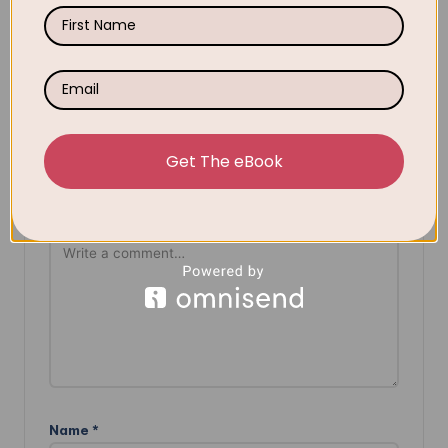
Comments
No comments yet. Why don’t you start the discussion?
Leave a Reply
Get The eBook
Your email address will not be published.
Required fields
are marked
*
Name
*