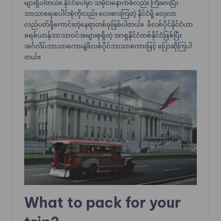
များရှိပါတယ်။ နိုင်ငံပေါ်မှာ သမိုင်းနောက်ခံလည်း ကြီးမားပြီး
ဘာသာရေးပေါင်းစုံကိုလည်း လေးစားကြတဲ့ နိုင်ငံမို့ လေ့လာ
လည်ပတ်ဖို့ကောင်းတဲ့နေရာတစ်ခုဖြစ်ပါတယ်။ ဖိလစ်ပိုင်နိုင်ငံဟာ
ခရစ်ယာန်ဘာသာဝင်အများစုရှိတဲ့ အာရှနိုင်ငံတစ်နိုင်ငံဖြစ်ပြီး
အင်္ဂလိပ်ဘာသာစကားနဲ့ဖိလစ်ပိုင်ဘာသာစကားဖြင့် ပြောဆိုကြပါ
တယ်။
What to pack for your