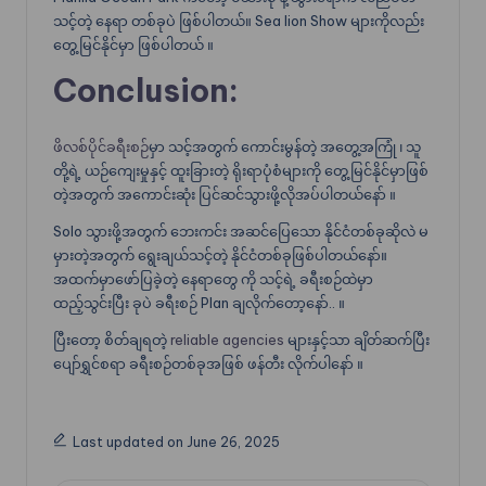
သင့်တဲ့ နေရာ တစ်ခုပဲ ဖြစ်ပါတယ်။ Sea lion Show များကိုလည်း
တွေ့မြင်နိုင်မှာ ဖြစ်ပါတယ် ။
Conclusion:
ဖိလစ်ပိုင်ခရီးစဉ်
မှာ သင့်အတွက် ကောင်းမွန်တဲ့ အတွေ့အကြုံ ၊ သူ
တို့ရဲ့ ယဉ်ကျေးမှုနှင့် ထူးခြားတဲ့ ရိုးရာပုံစံများကို တွေ့မြင်နိုင်မှာဖြစ်
တဲ့အတွက် အကောင်းဆုံး ပြင်ဆင်သွားဖို့လိုအပ်ပါတယ်နော် ။
Solo သွားဖို့အတွက် ဘေးကင်း အဆင်ပြေသော နိုင်ငံတစ်ခုဆိုလဲ မ
မှားတဲ့အတွက် ရွေးချယ်သင့်တဲ့ နိုင်ငံတစ်ခုဖြစ်ပါတယ်နော်။
အထက်မှာဖော်ပြခဲ့တဲ့ နေရာတွေ ကို သင့်ရဲ့ ခရီးစဉ်ထဲမှာ
ထည့်သွင်းပြီး ခုပဲ ခရီးစဉ် Plan ချလိုက်တော့နော်.. ။
ပြီးတော့ စိတ်ချရတဲ့
reliable agencies
များနှင့်သာ ချိတ်ဆက်ပြီး
ပျော်ရွှင်စရာ ခရီးစဉ်တစ်ခုအဖြစ် ဖန်တီး လိုက်ပါနော် ။
Last updated on June 26, 2025