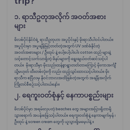
trip?
၁. ရာသီဥတုအလိုက် အဝတ်အစား
များ
ဖိလစ်ပိုင်နိုင်ငံရဲ့ ရာသီဥတုဟာ အပူပိုင်းနှင့် မိုးရာသီပါဝင်ပါတယ်။
အပူပိုင်းမှာ အပူချိန်မြင့်တတ်တဲ့အတွက် UV ဒဏ်ခံနိုင်တဲ့
အဝတ်အစားများ / ဦးထုပ် နဲ့ ပေါ့ပေါ့ပါးပါး cotton ထည် များနဲ့
သင့်တောင့်သက်သာရှိတဲ့ ဖိနပ်များကို ရွေးချယ်ဝတ်ဆင်သင့်ပါ
တယ်။ မိုးရာသီမှာ မိုးသည်းထန်စွာရွာတတ်တာကြောင့် မိုးကာအင်္ကျီ
သို့မဟုတ် ထီးတစ်လုံးကို လည်း ထည့်သွင်းထားသင့်ပါတယ်။ မိုး
ရာသီက ဧပြီလမှ နိုဝင်ဘာလအထိဖြစ်တဲ့အတွက် အချိန်အလိုက်
ကြိုတင်စီစဉ်သင့်ပါတယ်နော်။
၂. ရေကူးဝတ်စုံနှင့် နေကာပစ္စည်းများ
ဖိလစ်ပိုင်မှာ အရမ်းလှပတဲ့ beaches တွေ အများအပြားရှိတာမို့
သွားရောက် အပန်းဖြေသင့်ပါတယ်။ ရေကူးဝတ်စုံနဲ့ နေကာမျက်မှန် ၊
ဦးထုပ် နဲ့ screen cream တွေကို ယူသွားဖို့မမေ့ပါနဲ့ ။