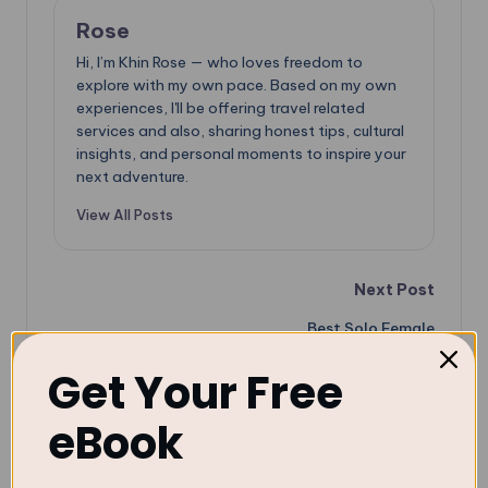
Rose
Hi, I’m Khin Rose — who loves freedom to
explore with my own pace. Based on my own
experiences, I'll be offering travel related
services and also, sharing honest tips, cultural
insights, and personal moments to inspire your
next adventure.
View All Posts
Post
Next Post
Best Solo Female
navigation
Travel Destinations:
Safest & Most
Get Your Free
Beautiful Destinations
I’ve Explored Alone
eBook