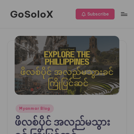
GoSoloX
Skip
Subscribe
to
Roaming
content
Solo,
Living
Fully
Posted
Myanmar Blog
in
ဖိလစ်ပိုင် အလည်မသွား