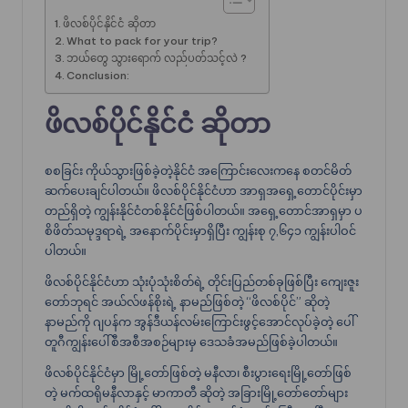
ဖိလစ်ပိုင်နိုင်ငံ ဆိုတာ
What to pack for your trip?
ဘယ်တွေ သွားရောက် လည်ပတ်သင့်လဲ ?
Conclusion:
ဖိလစ်ပိုင်နိုင်ငံ
ဆိုတာ
စစခြင်း ကိုယ်သွားဖြစ်ခဲ့တဲ့နိုင်ငံ အကြောင်းလေးကနေ စတင်မိတ်
ဆက်ပေးချင်ပါတယ်။ ဖိလစ်ပိုင်နိုင်ငံဟာ အာရှအရှေ့တောင်ပိုင်းမှာ
တည်ရှိတဲ့ ကျွန်းနိုင်ငံတစ်နိုင်ငံဖြစ်ပါတယ်။ အရှေ့တောင်အာရှမှာ ပ
စိဖိတ်သမုဒ္ဒရာရဲ့ အနောက်ပိုင်းမှာရှိပြီး ကျွန်းစု ၇,၆၄၁ ကျွန်းပါဝင်
ပါတယ်။
ဖိလစ်ပိုင်နိုင်ငံဟာ သုံးပုံသုံးစိတ်ရဲ့ တိုင်းပြည်တစ်ခုဖြစ်ပြီး ကျေးဇူး
တော်ဘုရင် အယ်လ်ဖန်စိုးရဲ့ နာမည်ဖြစ်တဲ့ “ဖိလစ်ပိုင်” ဆိုတဲ့
နာမည်ကို ဂျပန်က အွန်ဒီယန်လမ်းကြောင်းဖွင့်အောင်လုပ်ခဲ့တဲ့ ပေါ်
တူဂီကျွန်းပေါ်စီအစီအစဉ်များမှ ဒေသခံအမည်ဖြစ်ခဲ့ပါတယ်။
ဖိလစ်ပိုင်နိုင်ငံမှာ မြို့တော်ဖြစ်တဲ့ မနီလာ၊ စီးပွားရေးမြို့တော်ဖြစ်
တဲ့ မက်ထရိုမနီလာနှင့် မာကာတီ ဆိုတဲ့ အခြားမြို့တော်တော်များ