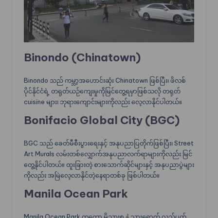
Binondo (Chinatown)
Binondo သည် ကမ္ဘာ့အဟောင်းဆုံး Chinatown ဖြစ်ပြီး၊ ဖိလစ်
ပိုင်နိုင်ငံရဲ့ တရုတ်ယဉ်ကျေးမှုကိုမြင်တွေ့ရမှာဖြစ်သလို တရုတ်
cuisine များ၊ ဘုရားကျောင်းများကိုလည်း လေ့လာနိုင်ပါတယ်။
Bonifacio Global City (BGC)
BGC သည် ခေတ်မီစီးပွားရေးနှင့် အနုပညာပြတိုက်ဖြစ်ပြီး၊ Street
Art Murals လမ်းတစ်လျှောက်အနုပညာလက်ရာများကိုလည်း မြင်
တွေ့နိုင်ပါတယ်။ ထူးခြားတဲ့ စားသောက်ဆိုင်များနှင့် အနုပညာပွဲများ
ကိုလည်း အမြဲလေ့လာနိုင်တဲ့နေရာတစ်ခု ဖြစ်ပါတယ်။
Manila Ocean Park
Manila Ocean Park ကတော့ မိသားစု နဲ့ သွားရောက် လည်ပတ်