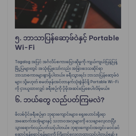
၅. ဘာသာပြန်ဆော့ဖ်ဝဲနှင့် Portable
Wi-Fi
Tagalog အပြင် အင်္ဂလိပ်စကားပြောဆိုမှုကို ကျယ်ကျယ်ပြန့်ပြန့်
မြို့ပြများတွင် အသုံးပြုသော်လည်း အခြားဒေသဆိုင်ရာ
ဘာသာစကားများစွာရှိပါတယ်။ ခရီးသွားရင်း ဘာသာပြန်ဆော့ဖ်ဝဲ
များ သို့မဟုတ် စမတ်ဖုန်းအင်တာနက်သုံးစွဲနိုင်ဖို့ Portable Wi-Fi
ကို ငှားယူထားလျှင် ခရီးစဉ်ကို ပိုမိုအဆင်ပြေစေပါလိမ့်မယ်။
၆. ဘယ်တွေ လည်ပတ်ကြမလဲ?
ဖိလစ်ပိုင်ခရီးစဉ်မှာ ဘုရားကျောင်းများ၊ ရှေးဟောင်းရိုးရာ
အဆောက်အအုံများနှင့် သဘာဝအလှများကို သေချာလေ့လာပြီး
သွားရောက်လည်ပတ်သင့်ပါတယ်။ ဘုရားကျောင်းအတွင်း မဝင်ခင်
ဆောင်ရန်ရှောင်ရန်များကို ကြိုတင်လေ့လာထားသင့်ပါတယ်နော် ။